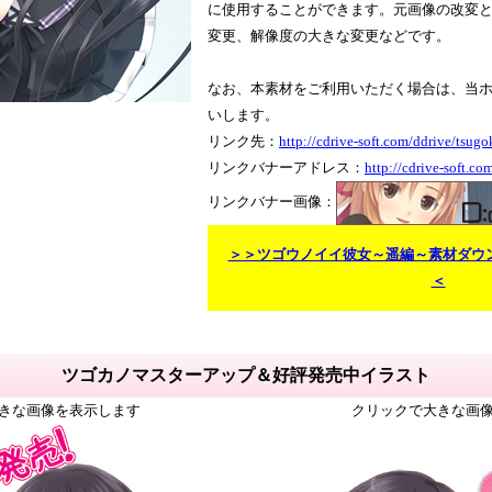
に使用することができます。元画像の改変
変更、解像度の大きな変更などです。
なお、本素材をご利用いただく場合は、当
いします。
リンク先：
http://cdrive-soft.com/ddrive/tsug
リンクバナーアドレス：
http://cdrive-soft.c
リンクバナー画像：
＞＞ツゴウノイイ彼女～遥編～素材ダウンロー
＜
ツゴカノマスターアップ＆好評発売中イラスト
きな画像を表示します
クリックで大きな画