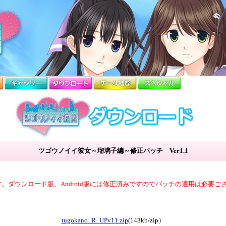
ツゴウノイイ彼女～瑠璃子編～修正パッチ Ver1.1
。ダウンロード版、Android版には修正済みですのでパッチの適用は必要ご
tugokano_R_UPv11.zip
(143kb/zip）