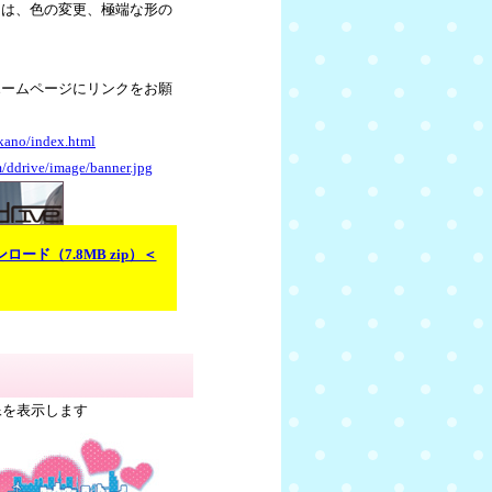
とは、色の変更、極端な形の
ホームページにリンクをお願
okano/index.html
om/ddrive/image/banner.jpg
ド（7.8MB zip）＜
像を表示します