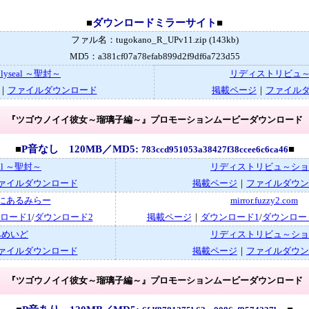
■
ダウンロードミラーサイト
■
ファル名：tugokano_R_UPv11.zip (143kb)
MD5：a381cf07a78efab899d2f9df6a723d55
olyseal ～聖封～
リディストリビュ
｜
ファイルダウンロード
掲載ページ
｜
ファイル
『ツゴウノイイ彼女～瑠璃子編～』プロモーションムービーダウンロード
■
P音なし 120MB／MD5:
■
783ccd951053a38427f38ccee6c6ca46
eal ～聖封～
リディストリビュ～ショ
ァイルダウンロード
掲載ページ
｜
ファイルダウン
にあるみらー
mirror.fuzzy2.com
ロード1
/
ダウンロード2
掲載ページ
｜
ダウンロード1
/
ダウンロー
みめいど
リディストリビュ～ショ
ァイルダウンロード
掲載ページ
｜
ファイルダウン
『ツゴウノイイ彼女～瑠璃子編～』プロモーションムービーダウンロード