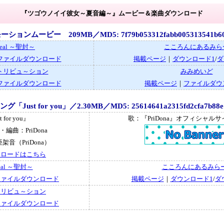
『ツゴウノイイ彼女～夏音編～』ムービー＆楽曲ダウンロード
ションムービー 209MB／MD5: 7f79b053312fabb005313541b60
seal ～聖封～
こころんにあるみら
ファイルダウンロード
掲載ページ
｜
ダウンロード1
/
ダ
トリビュ～ション
みみめいど
ファイルダウンロード
掲載ページ
｜
ファイルダウ
「Just for you」／2.30MB／MD5: 25614641a2315fd2cfa7b88e1
t for you』
歌：『PriDona』オフィシャル
編曲：PriDona
音（PriDona）
ンロードはこちら
seal ～聖封～
こころんにあるみら
ファイルダウンロード
掲載ページ
｜
ダウンロード1
/
ダ
トリビュ～ション
ファイルダウンロード