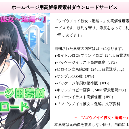
ホームページ用高解像度素材ダウンロードサービス
『ツゴウノイイ彼女～遥編～』の高解像度
ービスです。規約を守り、節度をもってご
い申しあげます。
同梱された素材の内容は以下になります。
●タイトルロゴ/ブランドロゴ（24bit 背景透明
●パッケージイラスト高解像度（JPG）
●ヒロイン立ち絵2種（24bit 背景透明png）
●サンプルCG5種（JPG）
●パッケージ印刷物縮小版（JPG）
●キャッチコピー画像（24bit 背景透明png）
●イメージイラスト高解像度（JPG）
●『ツゴウノイイ彼女～遥編』文字資料
－『ツゴウノイイ彼女～遥編～
本素材は元画像を改変しない限り、自由にホ