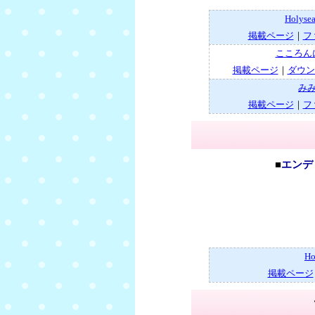
Holys
掲載ページ
｜
フ
こころん
掲載ページ
｜
ダウン
み
掲載ページ
｜
フ
■
エンディ
H
掲載ページ