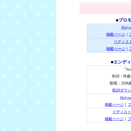
■
プロモー
Holy
掲載ページ
｜
リディス
掲載ページ
｜
■
エンディング
『Jus
作詞・作曲・
歌唱：川内亜架
歌詞ダウ
Holy
掲載ページ
｜
リディス
掲載ページ
｜