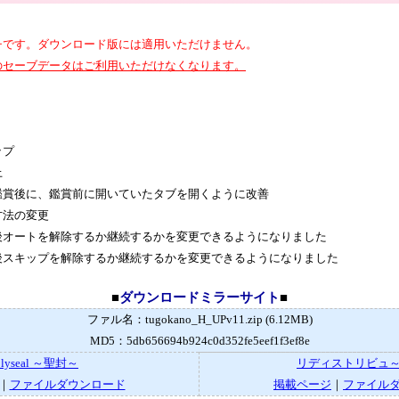
チです。ダウンロード版には適用いただけません。
のセーブデータはご利用いただけなくなります。
ップ
上
鑑賞後に、鑑賞前に開いていたタブを開くように改善
方法の変更
後オートを解除するか継続するかを変更できるようになりました
後スキップを解除するか継続するかを変更できるようになりました
■
ダウンロードミラーサイト
■
ファル名：tugokano_H_UPv11.zip (6.12MB)
MD5：5db656694b924c0d352fe5eef1f3ef8e
olyseal ～聖封～
リディストリビュ
｜
ファイルダウンロード
掲載ページ
｜
ファイル